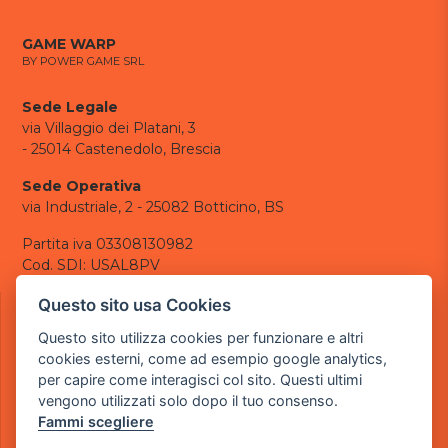
GAME WARP
BY POWER GAME SRL
Sede Legale
via Villaggio dei Platani, 3
- 25014 Castenedolo, Brescia
Sede Operativa
via Industriale, 2 - 25082 Botticino, BS
Partita iva 03308130982
Cod. SDI: USAL8PV
CONTATTI
Questo sito usa Cookies
e-mail:
info@powergame.it
Questo sito utilizza cookies per funzionare e altri
tel.: +39 030 376 2377
cookies esterni, come ad esempio google analytics,
tel.: +39 030 336 6259
per capire come interagisci col sito. Questi ultimi
pec:
powergamesrl@legalmail.it
vengono utilizzati solo dopo il tuo consenso.
Fammi scegliere
LINK UTILI