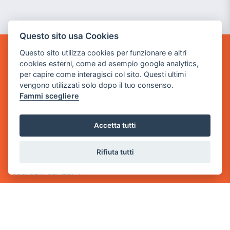
Questo sito usa Cookies
Questo sito utilizza cookies per funzionare e altri
GAME WARP
cookies esterni, come ad esempio google analytics,
BY POWER GAME SRL
per capire come interagisci col sito. Questi ultimi
vengono utilizzati solo dopo il tuo consenso.
Sede Legale
Fammi scegliere
via Villaggio dei Platani, 3
- 25014 Castenedolo, Brescia
Accetta tutti
Sede Operativa
via Industriale, 2 - 25082 Botticino, BS
Rifiuta tutti
Partita iva 03308130982
Cod. SDI: USAL8PV
CONTATTI
e-mail:
info@powergame.it
tel.: +39 030 376 2377
tel.: +39 030 336 6259