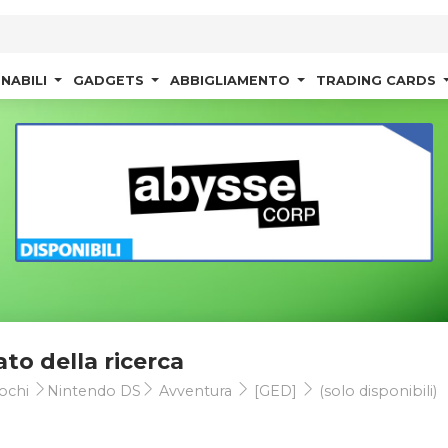
NABILI
GADGETS
ABBIGLIAMENTO
TRADING CARDS
ato della ricerca
ochi
Nintendo DS
Avventura
[GED]
(solo disponibili)