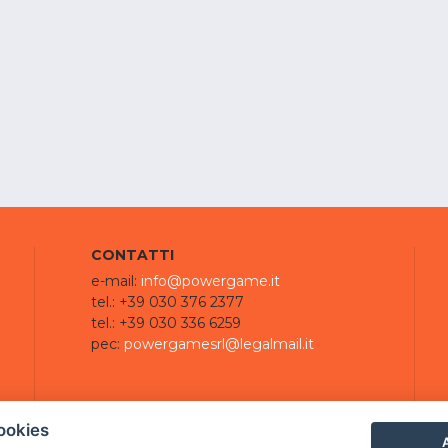
CONTATTI
e-mail:
info@powergame.it
tel.: +39 030 376 2377
tel.: +39 030 336 6259
pec:
powergamesrl@legalmail.it
ookies
A