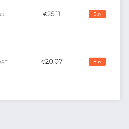
25.11
€
Buy
PORT
20.07
€
Buy
PORT