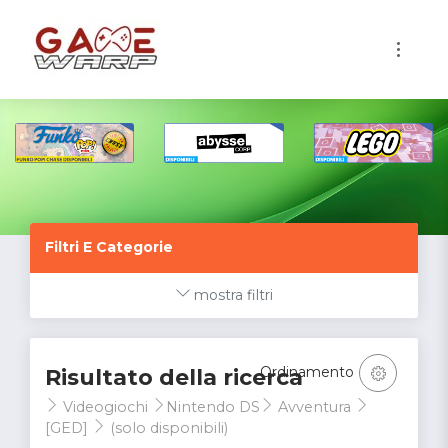
1
Filtri E Categorie
mostra filtri
Ordinamento
Risultato della ricerca
Videogiochi
Nintendo DS
Avventura
[GED]
(solo disponibili)