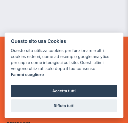
Questo sito usa Cookies
GAME WARP
Questo sito utilizza cookies per funzionare e altri
BY POWER GAME SRL
cookies esterni, come ad esempio google analytics,
per capire come interagisci col sito. Questi ultimi
Sede Legale
vengono utilizzati solo dopo il tuo consenso.
via Villaggio dei Platani, 3
Fammi scegliere
- 25014 Castenedolo, Brescia
Sede Operativa
Accetta tutti
via Industriale, 2 - 25082 Botticino, BS
Rifiuta tutti
Partita iva 03308130982
Cod. SDI: USAL8PV
CONTATTI