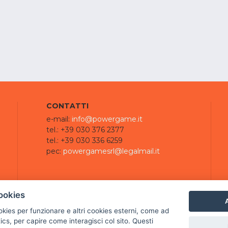
CONTATTI
e-mail:
info@powergame.it
tel.: +39 030 376 2377
tel.: +39 030 336 6259
pec:
powergamesrl@legalmail.it
ookies
A
ookies per funzionare e altri cookies esterni, come ad
cs, per capire come interagisci col sito. Questi