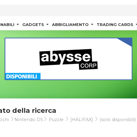
NABILI
GADGETS
ABBIGLIAMENTO
TRADING CARDS
ato della ricerca
ochi
Nintendo DS
Puzzle
[HALIFAX]
(solo disponibili)