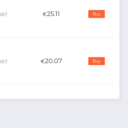
25.11
€
Buy
PORT
20.07
€
Buy
PORT