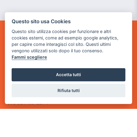
Questo sito usa Cookies
Questo sito utilizza cookies per funzionare e altri
GAME WARP
cookies esterni, come ad esempio google analytics,
BY POWER GAME SRL
per capire come interagisci col sito. Questi ultimi
vengono utilizzati solo dopo il tuo consenso.
Sede Legale
Fammi scegliere
via Villaggio dei Platani, 3
- 25014 Castenedolo, Brescia
Accetta tutti
Sede Operativa
via Industriale, 2 - 25082 Botticino, BS
Rifiuta tutti
Partita iva 03308130982
Cod. SDI: USAL8PV
CONTATTI
e-mail:
info@powergame.it
tel.: +39 030 376 2377
tel.: +39 030 336 6259