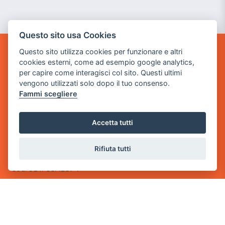
Questo sito usa Cookies
Questo sito utilizza cookies per funzionare e altri
GAME WARP
cookies esterni, come ad esempio google analytics,
BY POWER GAME SRL
per capire come interagisci col sito. Questi ultimi
vengono utilizzati solo dopo il tuo consenso.
Sede Legale
Fammi scegliere
via Villaggio dei Platani, 3
- 25014 Castenedolo, Brescia
Accetta tutti
Sede Operativa
via Industriale, 2 - 25082 Botticino, BS
Rifiuta tutti
Partita iva 03308130982
Cod. SDI: USAL8PV
CONTATTI
e-mail:
info@powergame.it
tel.: +39 030 376 2377
tel.: +39 030 336 6259