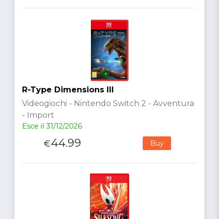
R-Type Dimensions III
Videogiochi - Nintendo Switch 2 - Avventura
- Import
Esce il 31/12/2026
44.99
€
Buy