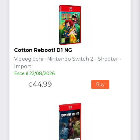
Cotton Reboot! D1 NG
Videogiochi - Nintendo Switch 2 - Shooter -
Import
Esce il 22/08/2026
44.99
€
Buy