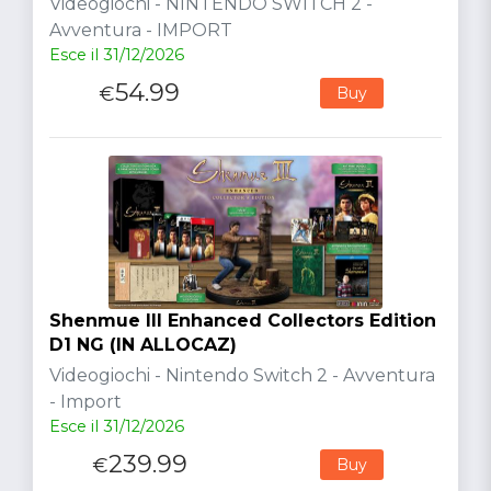
Videogiochi - NINTENDO SWITCH 2 -
Avventura - IMPORT
Esce il 31/12/2026
54.99
€
Buy
Shenmue III Enhanced Collectors Edition
D1 NG (IN ALLOCAZ)
Videogiochi - Nintendo Switch 2 - Avventura
- Import
Esce il 31/12/2026
239.99
€
Buy