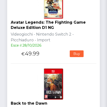
Avatar Legends: The Fighting Game
Deluxe Edition D1 NG
Videogiochi - Nintendo Switch 2 -
Picchiaduro - Import
Esce il 28/10/2026
49.99
€
Buy
Back to the Dawn