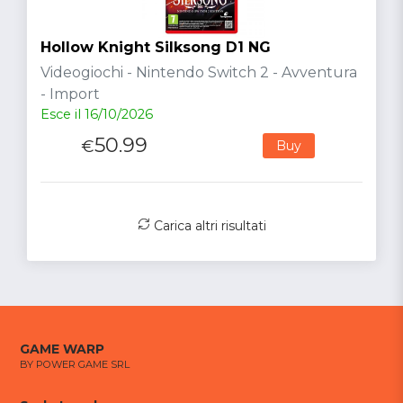
Hollow Knight Silksong D1 NG
Videogiochi - Nintendo Switch 2 - Avventura
- Import
Esce il 16/10/2026
50.99
€
Buy
Carica altri risultati
GAME WARP
BY POWER GAME SRL