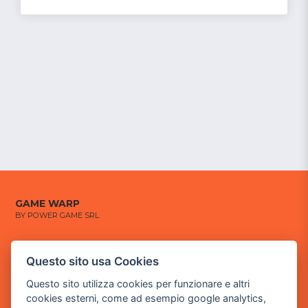
GAME WARP
BY POWER GAME SRL
Sede Legale
Questo sito usa Cookies
via Villaggio dei Platani, 3
- 25014 Castenedolo, Brescia
Questo sito utilizza cookies per funzionare e altri
cookies esterni, come ad esempio google analytics,
Sede Operativa