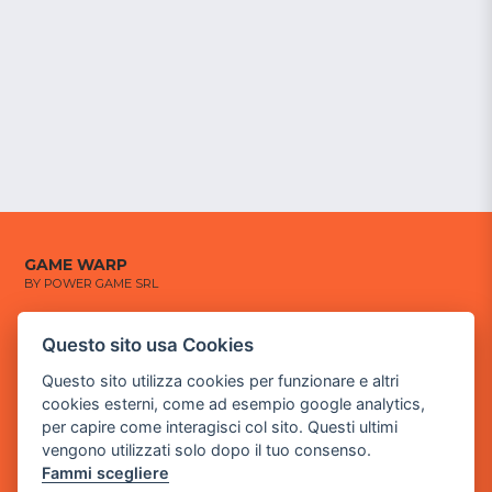
GAME WARP
BY POWER GAME SRL
Sede Legale
Questo sito usa Cookies
via Villaggio dei Platani, 3
- 25014 Castenedolo, Brescia
Questo sito utilizza cookies per funzionare e altri
cookies esterni, come ad esempio google analytics,
Sede Operativa
per capire come interagisci col sito. Questi ultimi
via Industriale, 2 - 25082 Botticino, BS
vengono utilizzati solo dopo il tuo consenso.
Fammi scegliere
Partita iva 03308130982