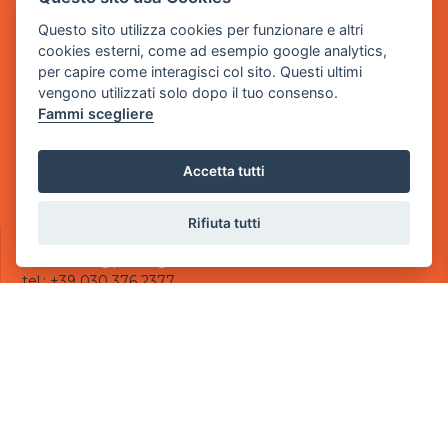
Questo sito utilizza cookies per funzionare e altri
Sede Legale
cookies esterni, come ad esempio google analytics,
via Villaggio dei Platani, 3
per capire come interagisci col sito. Questi ultimi
- 25014 Castenedolo, Brescia
vengono utilizzati solo dopo il tuo consenso.
Fammi scegliere
Sede Operativa
via Industriale, 2 - 25082 Botticino, BS
Accetta tutti
Partita iva 03308130982
Cod. SDI: USAL8PV
Rifiuta tutti
CONTATTI
e-mail:
info@powergame.it
tel.: +39 030 376 2377
tel.: +39 030 336 6259
pec:
powergamesrl@legalmail.it
LINK UTILI
Chi siamo
Informazioni generali
Informativa Privacy
Informativa sui cookies