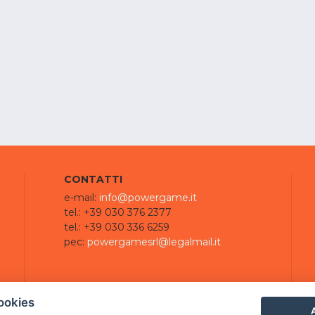
CONTATTI
e-mail:
info@powergame.it
tel.: +39 030 376 2377
tel.: +39 030 336 6259
pec:
powergamesrl@legalmail.it
ookies
A