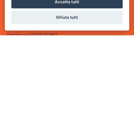
via Villaggio dei Platani, 3
Accetta tutti
- 25014 Castenedolo, Brescia
Rifiuta tutti
Sede Operativa
via Industriale, 2 - 25082 Botticino, BS
Partita iva 03308130982
Cod. SDI: USAL8PV
CONTATTI
e-mail:
info@powergame.it
tel.: +39 030 376 2377
tel.: +39 030 336 6259
pec:
powergamesrl@legalmail.it
LINK UTILI
Chi siamo
Informazioni generali
Informativa Privacy
Informativa sui cookies
©
2026
Power Game srl
- Tutti i diritti sono riservati.