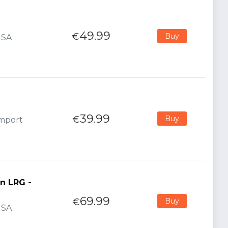
49.99
€
Buy
USA
39.99
€
Buy
Import
in LRG -
69.99
€
Buy
USA