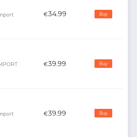
34.99
€
Buy
Import
39.99
€
Buy
 IMPORT
39.99
€
Buy
Import