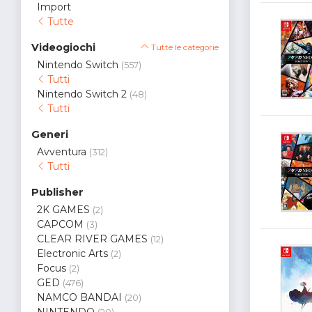
Import
Tutte
Videogiochi
Tutte le categorie
Nintendo Switch
(557)
Tutti
Nintendo Switch 2
(48)
Tutti
Generi
Avventura
(312)
Tutti
Publisher
2K GAMES
(2)
CAPCOM
(3)
CLEAR RIVER GAMES
(12)
Electronic Arts
(2)
Focus
(2)
GED
(476)
NAMCO BANDAI
(20)
NINTENDO