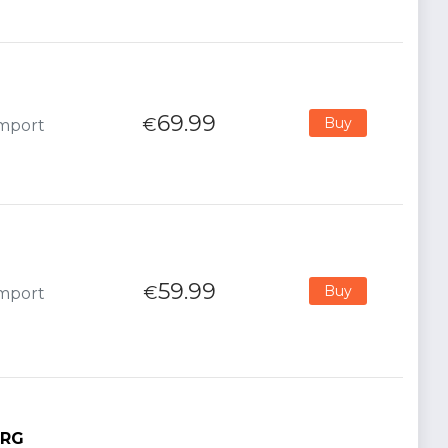
69.99
€
Buy
Import
59.99
€
Buy
Import
LRG