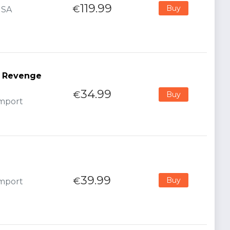
119.99
€
Buy
USA
s Revenge
34.99
€
Buy
Import
39.99
€
Buy
Import