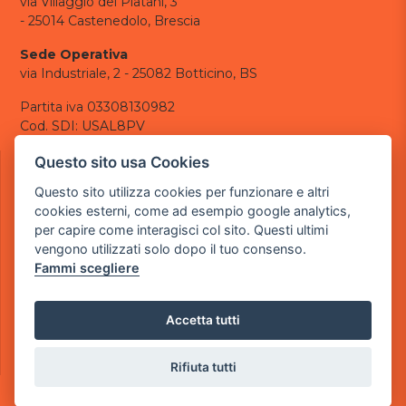
via Villaggio dei Platani, 3
- 25014 Castenedolo, Brescia
Sede Operativa
via Industriale, 2 - 25082 Botticino, BS
Partita iva 03308130982
Cod. SDI: USAL8PV
CONTATTI
Questo sito usa Cookies
e-mail:
info@powergame.it
Questo sito utilizza cookies per funzionare e altri
tel.: +39 030 376 2377
cookies esterni, come ad esempio google analytics,
tel.: +39 030 336 6259
per capire come interagisci col sito. Questi ultimi
pec:
powergamesrl@legalmail.it
vengono utilizzati solo dopo il tuo consenso.
Fammi scegliere
LINK UTILI
Chi siamo
Informazioni generali
Accetta tutti
Informativa Privacy
Informativa sui cookies
Rifiuta tutti
©
2026
Power Game srl
- Tutti i diritti sono riservati.