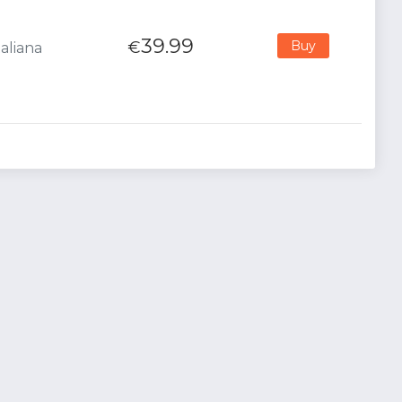
39.99
€
Buy
aliana