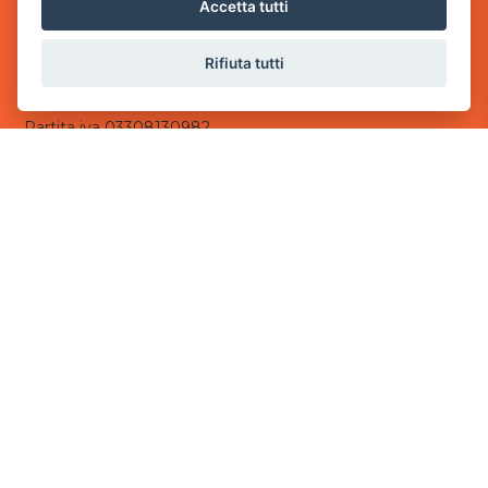
via Villaggio dei Platani, 3
Accetta tutti
- 25014 Castenedolo, Brescia
Rifiuta tutti
Sede Operativa
via Industriale, 2 - 25082 Botticino, BS
Partita iva 03308130982
Cod. SDI: USAL8PV
CONTATTI
e-mail:
info@powergame.it
tel.: +39 030 376 2377
tel.: +39 030 336 6259
pec:
powergamesrl@legalmail.it
LINK UTILI
Chi siamo
Informazioni generali
Informativa Privacy
Informativa sui cookies
©
2026
Power Game srl
- Tutti i diritti sono riservati.