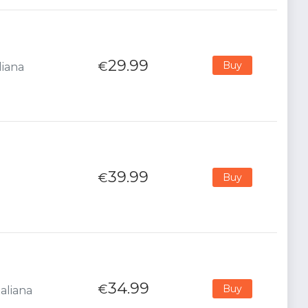
29.99
€
Buy
liana
39.99
€
Buy
34.99
€
Buy
aliana