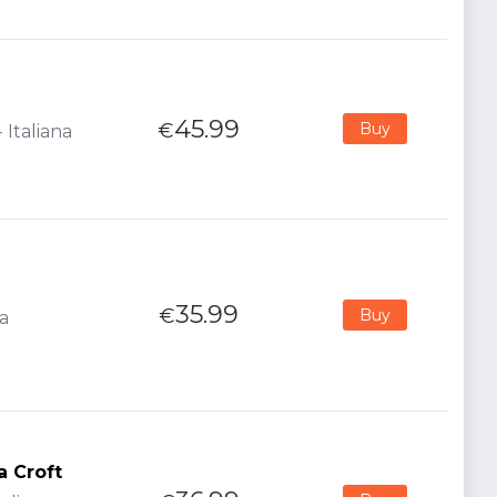
45.99
€
Buy
 Italiana
35.99
€
Buy
na
a Croft