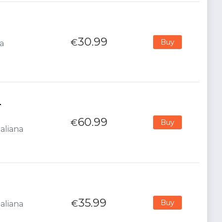
30.99
€
Buy
na
-
60.99
€
Buy
aliana
35.99
€
Buy
aliana