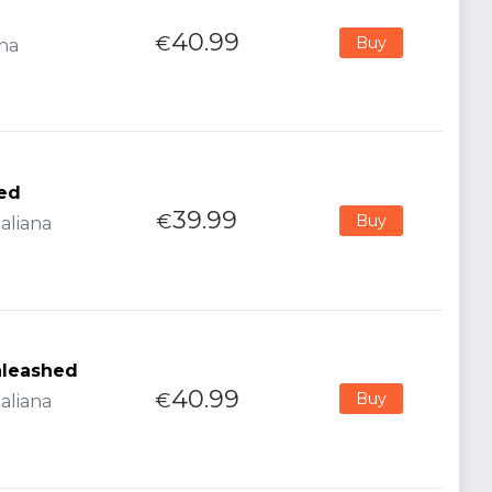
40.99
€
Buy
ana
red
39.99
€
Buy
aliana
nleashed
40.99
€
Buy
aliana