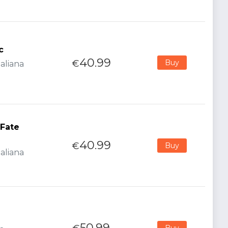
c
40.99
€
Buy
aliana
 Fate
40.99
€
Buy
aliana
50.99
Buy