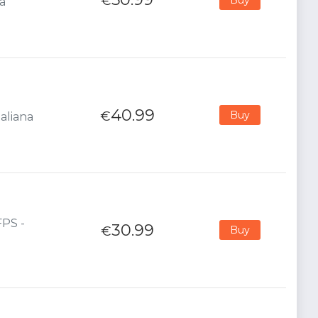
€
na
40.99
€
Buy
aliana
FPS -
30.99
€
Buy