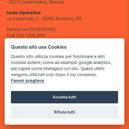
- 25014 Castenedolo, Brescia
Sede Operativa
via Industriale, 2 - 25082 Botticino, BS
Partita iva 03308130982
Cod. SDI: USAL8PV
CONTATTI
Questo sito usa Cookies
e-mail:
info@powergame.it
Questo sito utilizza cookies per funzionare e altri
tel.: +39 030 376 2377
cookies esterni, come ad esempio google analytics,
tel.: +39 030 336 6259
per capire come interagisci col sito. Questi ultimi
pec:
powergamesrl@legalmail.it
vengono utilizzati solo dopo il tuo consenso.
Fammi scegliere
LINK UTILI
Chi siamo
Informazioni generali
Accetta tutti
Informativa Privacy
Informativa sui cookies
Rifiuta tutti
©
2026
Power Game srl
- Tutti i diritti sono riservati.