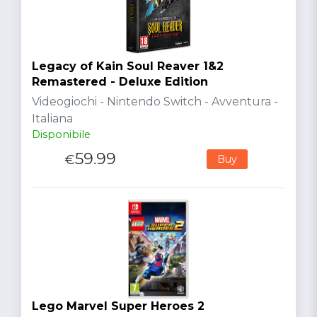
Legacy of Kain Soul Reaver 1&2
Remastered - Deluxe Edition
Videogiochi - Nintendo Switch - Avventura -
Italiana
Disponibile
59.99
€
Buy
Lego Marvel Super Heroes 2