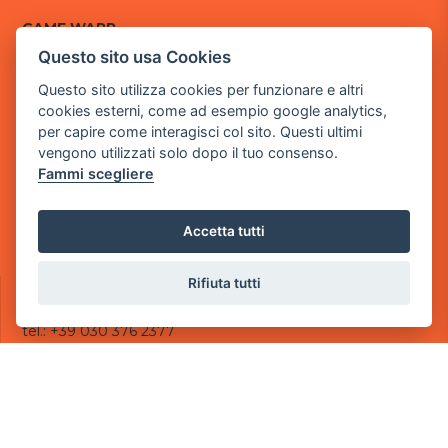
GAME WARP
BY POWER GAME SRL
Questo sito usa Cookies
Questo sito utilizza cookies per funzionare e altri
Sede Legale
cookies esterni, come ad esempio google analytics,
via Villaggio dei Platani, 3
per capire come interagisci col sito. Questi ultimi
- 25014 Castenedolo, Brescia
vengono utilizzati solo dopo il tuo consenso.
Sede Operativa
Fammi scegliere
via Industriale, 2 - 25082 Botticino, BS
Partita iva 03308130982
Accetta tutti
Cod. SDI: USAL8PV
Rifiuta tutti
CONTATTI
e-mail:
info@powergame.it
tel.: +39 030 376 2377
tel.: +39 030 336 6259
pec:
powergamesrl@legalmail.it
LINK UTILI
Chi siamo