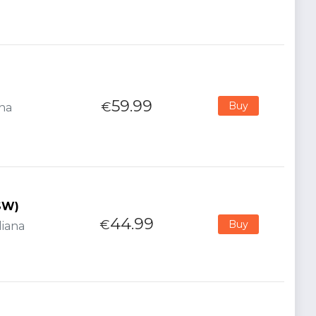
59.99
€
Buy
ana
SW)
44.99
€
Buy
liana