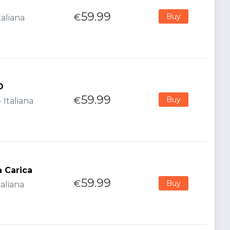
59.99
€
Buy
taliana
O
59.99
€
Buy
 Italiana
a Carica
59.99
€
Buy
aliana