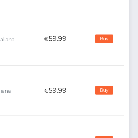
59.99
€
Buy
aliana
59.99
€
Buy
liana