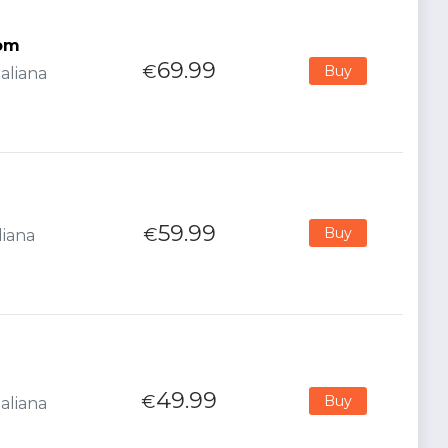
dom
69.99
€
Buy
aliana
59.99
€
Buy
liana
49.99
€
Buy
aliana