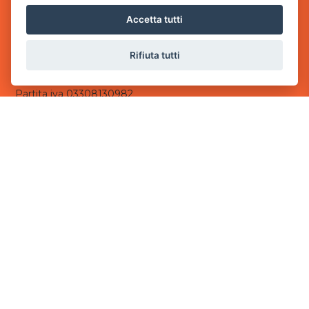
via Villaggio dei Platani, 3
Accetta tutti
- 25014 Castenedolo, Brescia
Sede Operativa
Rifiuta tutti
via Industriale, 2 - 25082 Botticino, BS
Partita iva 03308130982
Cod. SDI: USAL8PV
CONTATTI
e-mail:
info@powergame.it
tel.: +39 030 376 2377
tel.: +39 030 336 6259
pec:
powergamesrl@legalmail.it
LINK UTILI
Chi siamo
Informazioni generali
Informativa Privacy
Informativa sui cookies