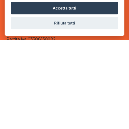
via Villaggio dei Platani, 3
Accetta tutti
- 25014 Castenedolo, Brescia
Sede Operativa
Rifiuta tutti
via Industriale, 2 - 25082 Botticino, BS
Partita iva 03308130982
Cod. SDI: USAL8PV
CONTATTI
e-mail:
info@powergame.it
tel.: +39 030 376 2377
tel.: +39 030 336 6259
pec:
powergamesrl@legalmail.it
LINK UTILI
Chi siamo
Informazioni generali
Informativa Privacy
Informativa sui cookies