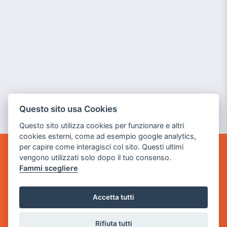
Questo sito usa Cookies
Questo sito utilizza cookies per funzionare e altri
cookies esterni, come ad esempio google analytics,
per capire come interagisci col sito. Questi ultimi
vengono utilizzati solo dopo il tuo consenso.
GAME WARP
BY POWER GAME SRL
Fammi scegliere
Sede Legale
Accetta tutti
via Villaggio dei Platani, 3
- 25014 Castenedolo, Brescia
Rifiuta tutti