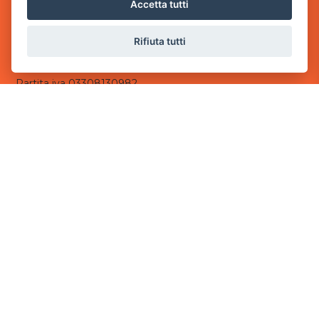
via Villaggio dei Platani, 3
Accetta tutti
- 25014 Castenedolo, Brescia
Rifiuta tutti
Sede Operativa
via Industriale, 2 - 25082 Botticino, BS
Partita iva 03308130982
Cod. SDI: USAL8PV
CONTATTI
e-mail:
info@powergame.it
tel.: +39 030 376 2377
tel.: +39 030 336 6259
pec:
powergamesrl@legalmail.it
LINK UTILI
Chi siamo
Informazioni generali
Informativa Privacy
Informativa sui cookies
©
2026
Power Game srl
- Tutti i diritti sono riservati.