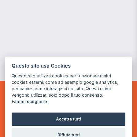
Questo sito usa Cookies
Questo sito utilizza cookies per funzionare e altri
cookies esterni, come ad esempio google analytics,
per capire come interagisci col sito. Questi ultimi
vengono utilizzati solo dopo il tuo consenso.
GAME WARP
BY POWER GAME SRL
Fammi scegliere
Sede Legale
Accetta tutti
via Villaggio dei Platani, 3
- 25014 Castenedolo, Brescia
Rifiuta tutti