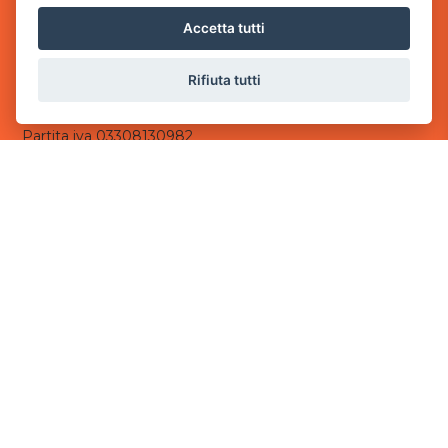
via Villaggio dei Platani, 3
Accetta tutti
- 25014 Castenedolo, Brescia
Sede Operativa
Rifiuta tutti
via Industriale, 2 - 25082 Botticino, BS
Partita iva 03308130982
Cod. SDI: USAL8PV
CONTATTI
e-mail:
info@powergame.it
tel.: +39 030 376 2377
tel.: +39 030 336 6259
pec:
powergamesrl@legalmail.it
LINK UTILI
Chi siamo
Informazioni generali
Informativa Privacy
Informativa sui cookies