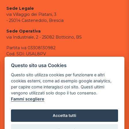
Sede Legale
via Villaggio dei Platani, 3
- 25014 Castenedolo, Brescia
Sede Operativa
via Industriale, 2 - 25082 Botticino, BS
Partita iva 03308130982
Cod. SDI: USAL8PV
CONTATTI
Questo sito usa Cookies
e-mail:
info@powergame.it
Questo sito utilizza cookies per funzionare e altri
tel.: +39 030 376 2377
cookies esterni, come ad esempio google analytics,
tel.: +39 030 336 6259
per capire come interagisci col sito. Questi ultimi
pec:
powergamesrl@legalmail.it
vengono utilizzati solo dopo il tuo consenso.
Fammi scegliere
LINK UTILI
Chi siamo
Informazioni generali
Accetta tutti
Informativa Privacy
Informativa sui cookies