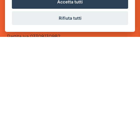
via Villaggio dei Platani, 3
Accetta tutti
- 25014 Castenedolo, Brescia
Rifiuta tutti
Sede Operativa
via Industriale, 2 - 25082 Botticino, BS
Partita iva 03308130982
Cod. SDI: USAL8PV
CONTATTI
e-mail:
info@powergame.it
tel.: +39 030 376 2377
tel.: +39 030 336 6259
pec:
powergamesrl@legalmail.it
LINK UTILI
Chi siamo
Informazioni generali
Informativa Privacy
Informativa sui cookies
©
2026
Power Game srl
- Tutti i diritti sono riservati.