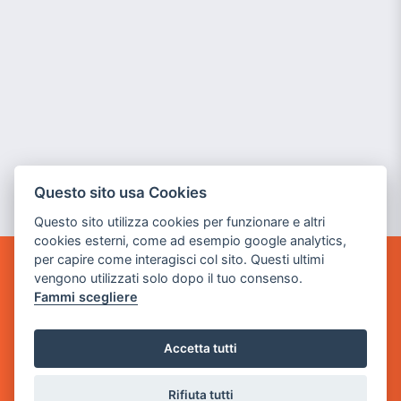
Questo sito usa Cookies
Questo sito utilizza cookies per funzionare e altri
cookies esterni, come ad esempio google analytics,
per capire come interagisci col sito. Questi ultimi
vengono utilizzati solo dopo il tuo consenso.
GAME WARP
BY POWER GAME SRL
Fammi scegliere
Sede Legale
Accetta tutti
via Villaggio dei Platani, 3
- 25014 Castenedolo, Brescia
Rifiuta tutti