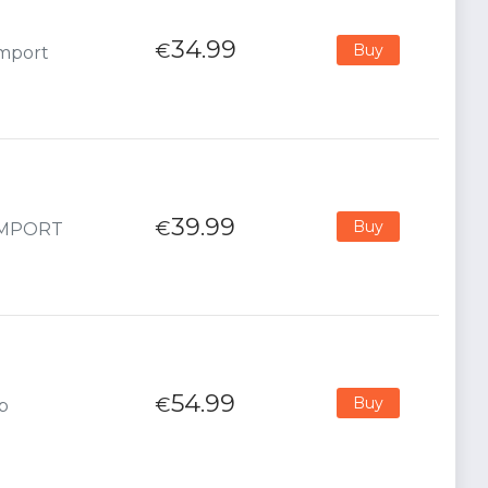
34.99
€
Buy
Import
39.99
€
Buy
 IMPORT
54.99
€
Buy
p