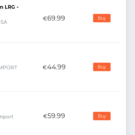
in LRG -
69.99
€
Buy
USA
44.99
€
Buy
 IMPORT
59.99
€
Buy
Import