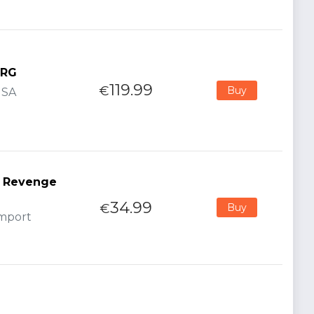
LRG
119.99
€
Buy
USA
s Revenge
34.99
€
Buy
Import