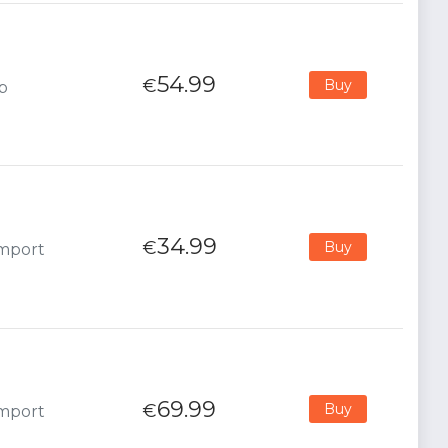
54.99
€
Buy
p
34.99
€
Buy
Import
69.99
€
Buy
Import