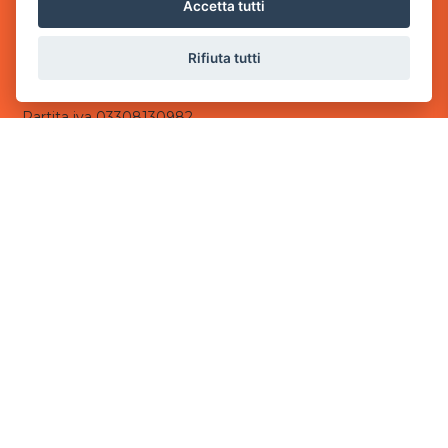
via Villaggio dei Platani, 3
Accetta tutti
- 25014 Castenedolo, Brescia
Rifiuta tutti
Sede Operativa
via Industriale, 2 - 25082 Botticino, BS
Partita iva 03308130982
Cod. SDI: USAL8PV
CONTATTI
e-mail:
info@powergame.it
tel.: +39 030 376 2377
tel.: +39 030 336 6259
pec:
powergamesrl@legalmail.it
LINK UTILI
Chi siamo
Informazioni generali
Informativa Privacy
Informativa sui cookies
©
2026
Power Game srl
- Tutti i diritti sono riservati.