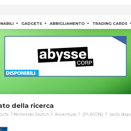
NABILI
GADGETS
ABBIGLIAMENTO
TRADING CARDS
ato della ricerca
ochi
Nintendo Switch
Avventura
[PLAION]
(solo dispo