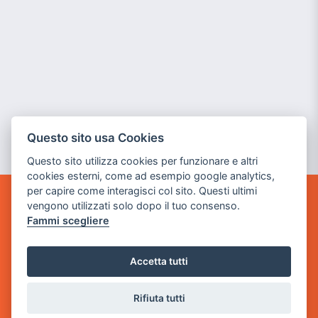
Questo sito usa Cookies
Questo sito utilizza cookies per funzionare e altri
cookies esterni, come ad esempio google analytics,
per capire come interagisci col sito. Questi ultimi
vengono utilizzati solo dopo il tuo consenso.
GAME WARP
Fammi scegliere
BY POWER GAME SRL
Sede Legale
Accetta tutti
via Villaggio dei Platani, 3
- 25014 Castenedolo, Brescia
Rifiuta tutti
Sede Operativa