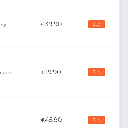
39.90
€
Buy
ana
19.90
€
Buy
Import
45.90
€
Buy