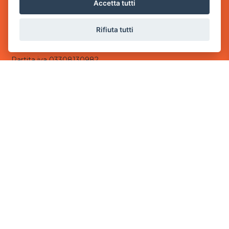
via Villaggio dei Platani, 3
Accetta tutti
- 25014 Castenedolo, Brescia
Rifiuta tutti
Sede Operativa
via Industriale, 2 - 25082 Botticino, BS
Partita iva 03308130982
Cod. SDI: USAL8PV
CONTATTI
e-mail:
info@powergame.it
tel.: +39 030 376 2377
tel.: +39 030 336 6259
pec:
powergamesrl@legalmail.it
LINK UTILI
Chi siamo
Informazioni generali
Informativa Privacy
Informativa sui cookies
©
2026
Power Game srl
- Tutti i diritti sono riservati.