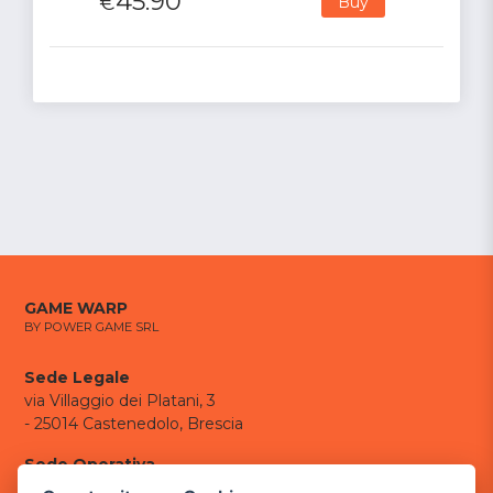
45.90
€
Buy
GAME WARP
BY POWER GAME SRL
Sede Legale
via Villaggio dei Platani, 3
- 25014 Castenedolo, Brescia
Sede Operativa
via Industriale, 2 - 25082 Botticino, BS