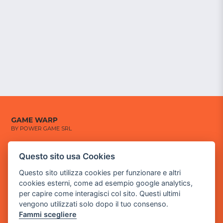
GAME WARP
BY POWER GAME SRL
Sede Legale
Questo sito usa Cookies
via Villaggio dei Platani, 3
- 25014 Castenedolo, Brescia
Questo sito utilizza cookies per funzionare e altri
cookies esterni, come ad esempio google analytics,
Sede Operativa
per capire come interagisci col sito. Questi ultimi
via Industriale, 2 - 25082 Botticino, BS
vengono utilizzati solo dopo il tuo consenso.
Fammi scegliere
Partita iva 03308130982