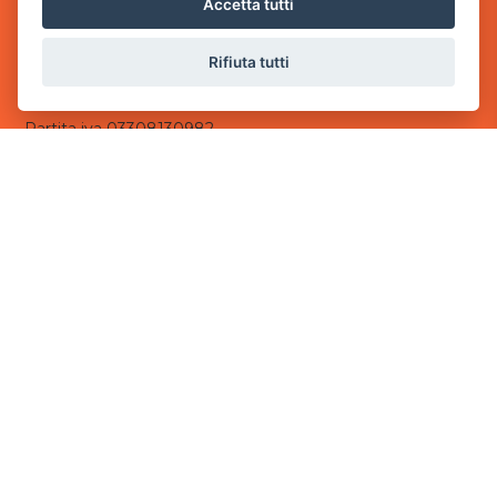
Accetta tutti
- 25014 Castenedolo, Brescia
Rifiuta tutti
Sede Operativa
via Industriale, 2 - 25082 Botticino, BS
Partita iva 03308130982
Cod. SDI: USAL8PV
CONTATTI
e-mail:
info@powergame.it
tel.: +39 030 376 2377
tel.: +39 030 336 6259
pec:
powergamesrl@legalmail.it
LINK UTILI
Chi siamo
Informazioni generali
Informativa Privacy
Informativa sui cookies
©
2026
Power Game srl
- Tutti i diritti sono riservati.