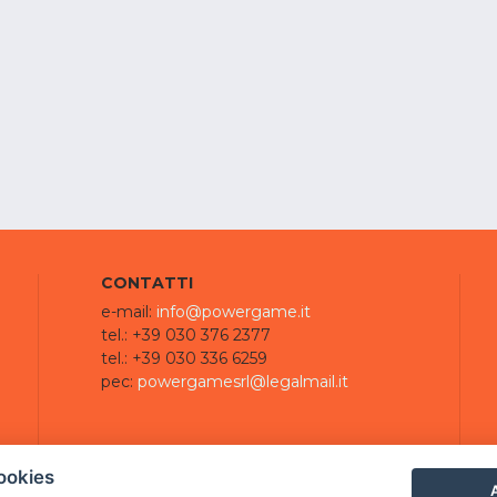
CONTATTI
e-mail:
info@powergame.it
tel.: +39 030 376 2377
tel.: +39 030 336 6259
pec:
powergamesrl@legalmail.it
ookies
A