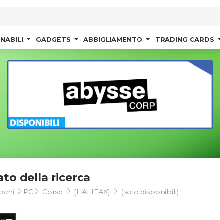
NABILI
GADGETS
ABBIGLIAMENTO
TRADING CARDS
ato della ricerca
ochi
PC
Corse
[HALIFAX]
(solo disponibili)