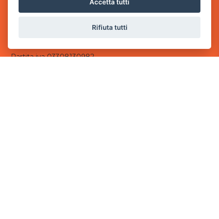
Accetta tutti
- 25014 Castenedolo, Brescia
Rifiuta tutti
Sede Operativa
via Industriale, 2 - 25082 Botticino, BS
Partita iva 03308130982
Cod. SDI: USAL8PV
CONTATTI
e-mail:
info@powergame.it
tel.: +39 030 376 2377
tel.: +39 030 336 6259
pec:
powergamesrl@legalmail.it
LINK UTILI
Chi siamo
Informazioni generali
Informativa Privacy
Informativa sui cookies
©
2026
Power Game srl
- Tutti i diritti sono riservati.