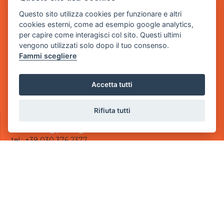
Questo sito utilizza cookies per funzionare e altri
Sede Legale
cookies esterni, come ad esempio google analytics,
via Villaggio dei Platani, 3
per capire come interagisci col sito. Questi ultimi
- 25014 Castenedolo, Brescia
vengono utilizzati solo dopo il tuo consenso.
Fammi scegliere
Sede Operativa
via Industriale, 2 - 25082 Botticino, BS
Accetta tutti
Partita iva 03308130982
Cod. SDI: USAL8PV
Rifiuta tutti
CONTATTI
e-mail:
info@powergame.it
tel.: +39 030 376 2377
tel.: +39 030 336 6259
pec:
powergamesrl@legalmail.it
LINK UTILI
Chi siamo
Informazioni generali
Informativa Privacy
Informativa sui cookies