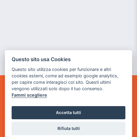
Questo sito usa Cookies
Questo sito utilizza cookies per funzionare e altri
cookies esterni, come ad esempio google analytics,
per capire come interagisci col sito. Questi ultimi
vengono utilizzati solo dopo il tuo consenso.
GAME WARP
Fammi scegliere
BY POWER GAME SRL
Sede Legale
Accetta tutti
via Villaggio dei Platani, 3
- 25014 Castenedolo, Brescia
Rifiuta tutti
Sede Operativa