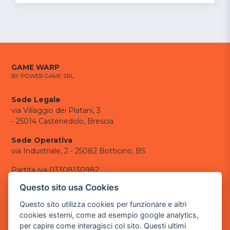
GAME WARP
BY POWER GAME SRL
Sede Legale
via Villaggio dei Platani, 3
- 25014 Castenedolo, Brescia
Sede Operativa
via Industriale, 2 - 25082 Botticino, BS
Partita iva 03308130982
Cod. SDI: USAL8PV
Questo sito usa Cookies
CONTATTI
Questo sito utilizza cookies per funzionare e altri
e-mail:
info@powergame.it
cookies esterni, come ad esempio google analytics,
tel.: +39 030 376 2377
per capire come interagisci col sito. Questi ultimi