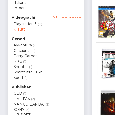
Italiana
Import
Videogiochi
Tutte le categorie
Playstation 3
(8)
Tutti
Generi
Avventura
(2)
Gestionale
(1)
Party Games
(1)
RPG
(1)
Shooter
(1)
Sparatutto - FPS
(1)
Sport
(1)
Publisher
GED
(1)
HALIFAX
(2)
NAMCO BANDAI
(1)
SONY
(3)
UBISOFT