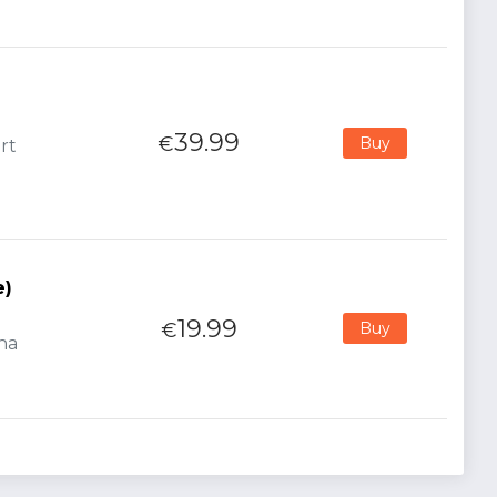
39.99
€
Buy
rt
e)
19.99
€
Buy
ana