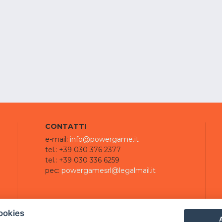
CONTATTI
e-mail:
info@powergame.it
tel.: +39 030 376 2377
tel.: +39 030 336 6259
pec:
powergamesrl@legalmail.it
ookies
A