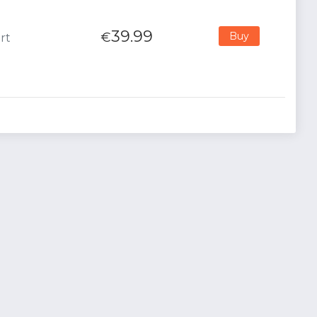
39.99
€
Buy
rt