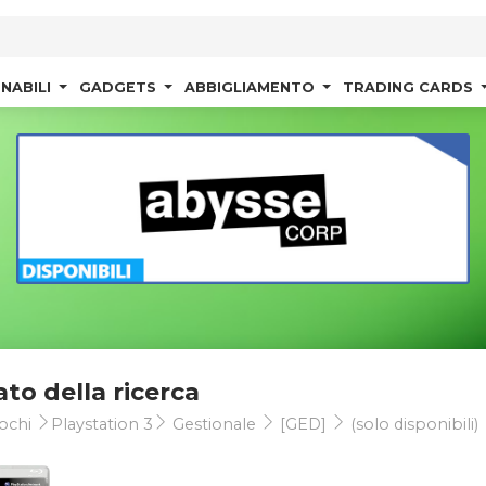
NABILI
GADGETS
ABBIGLIAMENTO
TRADING CARDS
ato della ricerca
ochi
Playstation 3
Gestionale
[GED]
(solo disponibili)