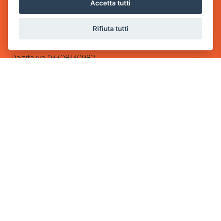
via Villaggio dei Platani, 3
Accetta tutti
- 25014 Castenedolo, Brescia
Rifiuta tutti
Sede Operativa
via Industriale, 2 - 25082 Botticino, BS
Partita iva 03308130982
Cod. SDI: USAL8PV
CONTATTI
e-mail:
info@powergame.it
tel.: +39 030 376 2377
tel.: +39 030 336 6259
pec:
powergamesrl@legalmail.it
LINK UTILI
Chi siamo
Informazioni generali
Informativa Privacy
Informativa sui cookies
©
2026
Power Game srl
- Tutti i diritti sono riservati.